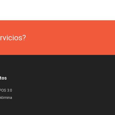
rvicios?
tos
POS 3.0
 Nómina