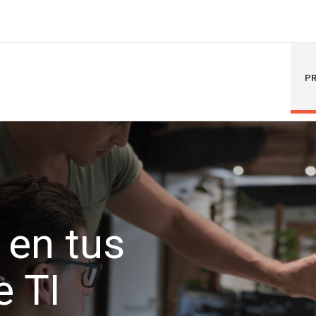
PR
en tus
e TI